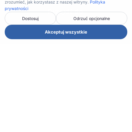
zrozumieć, jak korzystasz z naszej witryny.
Polityka
prywatności
Przejdź do:
Dostosuj
Odrzuć opcjonalne
Akceptuj wszystkie
O nas
Oferta
Branże
Wynajem
Dlaczego my?
Kontakt
Oferta