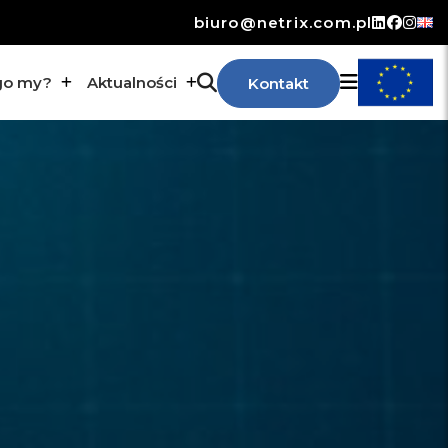
biuro@netrix.com.pl
go my?
Aktualności
Kontakt