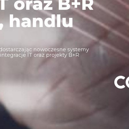
T oraz B+R
, handlu
, dostarczając nowoczesne systemy
tegracje IT oraz projekty B+R