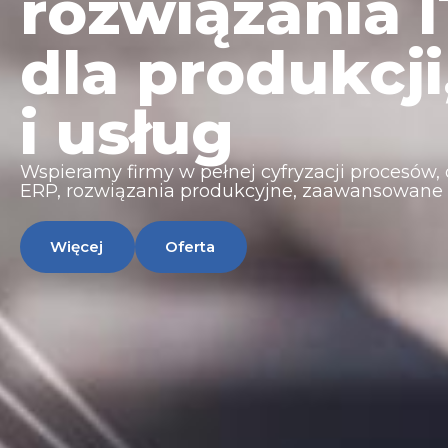
rozwiązania I
dla produkcji
i usług
Wspieramy firmy w pełnej cyfryzacji procesów
ERP, rozwiązania produkcyjne, zaawansowane in
Więcej
Oferta