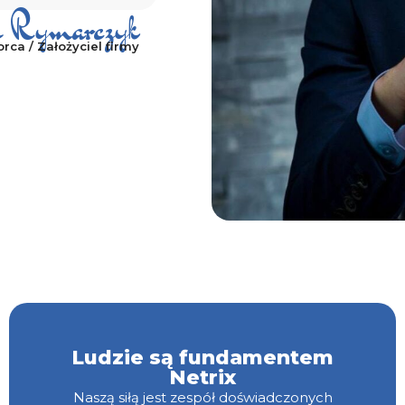
ł Rymarczyk
rca / Założyciel firmy
Ludzie są fundamentem
Netrix
Naszą siłą jest zespół doświadczonych