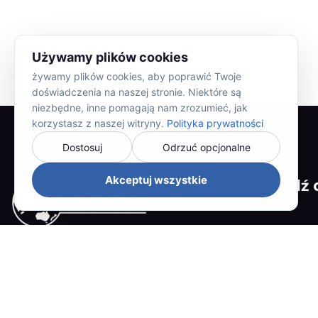
Używamy plików cookies
żywamy plików cookies, aby poprawić Twoje
doświadczenia na naszej stronie. Niektóre są
niezbędne, inne pomagają nam zrozumieć, jak
korzystasz z naszej witryny.
Polityka prywatności
Dostosuj
Odrzuć opcjonalne
Akceptuj wszystkie
Przejdź 
O nas
Oferta
Kompleksowe rozwiązania IT oraz B+R
dla produkcji, handlu i usług. Wspieramy
Branże
firmy w pełnej cyfryzacji procesów,