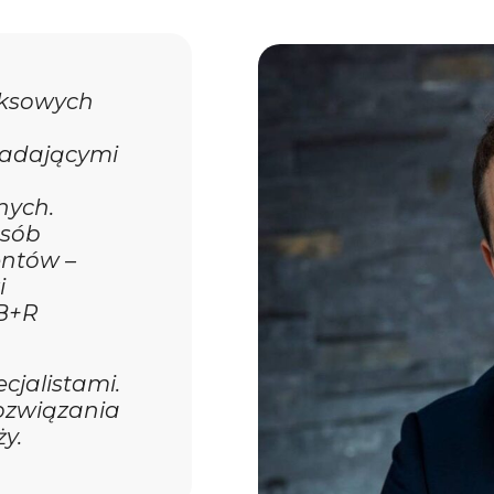
eksowych
iadającymi
nych.
osób
entów –
i
B+R
cjalistami.
ozwiązania
y.