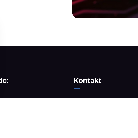
do:
Kontakt
Centrum Badawczo-Rozwo
w Lublinie
ul. Związkowa 26,
20-148 Lublin
+48 81 748 08 34