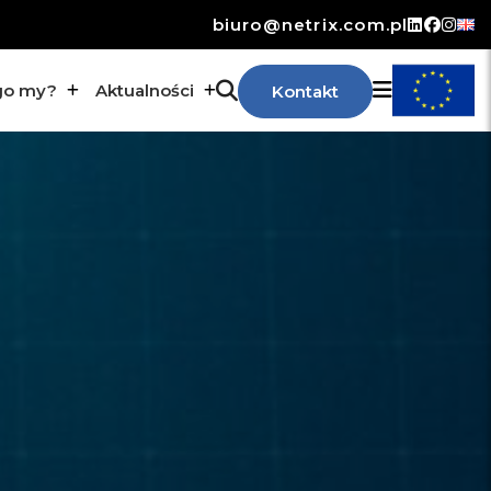
biuro@netrix.com.pl
go my?
Aktualności
Kontakt