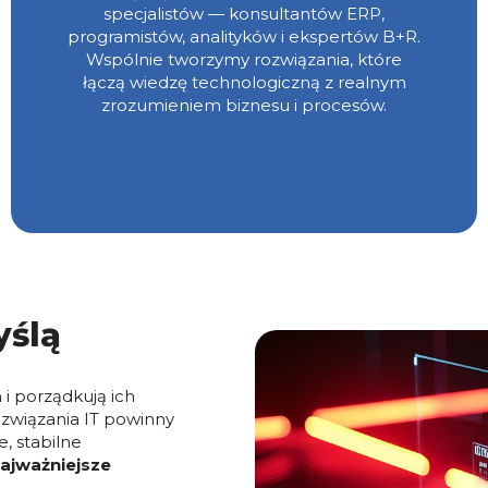
specjalistów — konsultantów ERP,
programistów, analityków i ekspertów B+R.
Wspólnie tworzymy rozwiązania, które
łączą wiedzę technologiczną z realnym
zrozumieniem biznesu i procesów.
yślą
 i porządkują ich
związania IT powinny
, stabilne
ajważniejsze