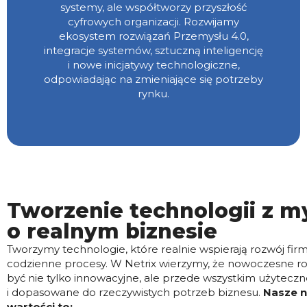
systemy, ale współtworzy przyszłość
cyfrowych organizacji. Rozwijamy
ekosystem rozwiązań Przemysłu 4.0,
integracje systemów, sztuczną inteligencję
i nowe inicjatywy technologiczne,
odpowiadając na zmieniające się potrzeby
rynku.
Tworzenie technologii z m
o realnym biznesie
Tworzymy technologie, które realnie wspierają rozwój firm
codzienne procesy. W Netrix wierzymy, że nowoczesne ro
być nie tylko innowacyjne, ale przede wszystkim użyteczne
i dopasowane do rzeczywistych potrzeb biznesu.
Nasze n
wartości to: