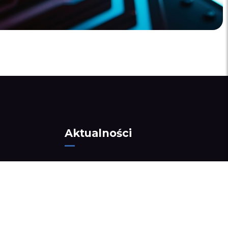
Aktualności
jowe
Innowacyjny system tomograficzny
do bezinwazyjnego obrazowania
i analizy przestrzennego rozkładu
wilgotności w konstrukcjach
budowlanych