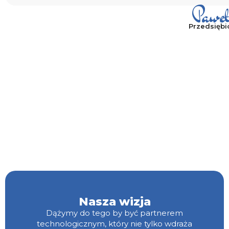
Pawe
Przedsiębio
Nasza wizja
Dążymy do tego by być partnerem
technologicznym, który nie tylko wdraża