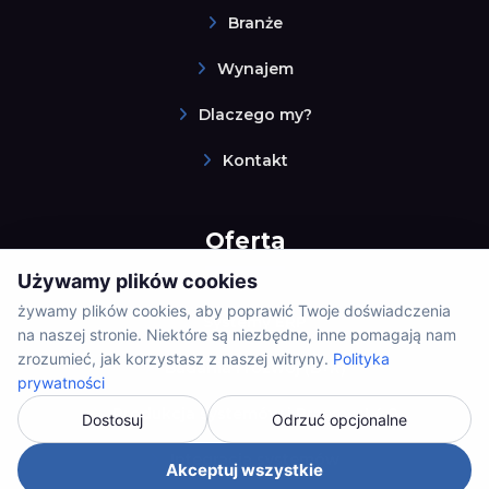
Branże
Wynajem
Dlaczego my?
Kontakt
Oferta
Używamy plików cookies
żywamy plików cookies, aby poprawić Twoje doświadczenia
Systemy ERP
na naszej stronie. Niektóre są niezbędne, inne pomagają nam
zrozumieć, jak korzystasz z naszej witryny.
Polityka
Badania i rozwój (B+R)
prywatności
Produkcja systemów i Przemysł 4.0
Dostosuj
Odrzuć opcjonalne
Integracja systemów
Akceptuj wszystkie