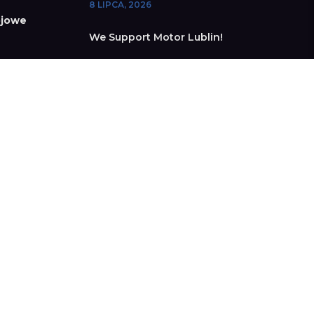
8 LIPCA, 2026
jowe
We Support Motor Lublin!
24 CZERWCA, 2026
„Mobilny multimodalny tomograf
ultradźwiękowy” z nominacją do Godła
„Teraz Polska”
7 MAJA, 2026
Netrix S.A. z dofinansowaniem w Ścieżce
SMART (FENG)
30 KWIETNIA, 2026
Wspieramy Motor Lublin!
24 KWIETNIA, 2026