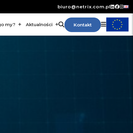
biuro@netrix.com.pl
go my?
Aktualności
Kontakt