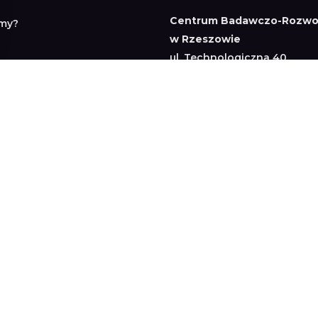
Centrum Badawczo-Rozwo
my?
w Rzeszowie
ul. Technologiczna 40,
35-213 Rzeszów
+48 537 898 678
Dział konsultingu
+48 725 350 008
RP
Dział handlowy
rozwój (B+R)
+48 533 314 521
 systemów i Przemysł 4.0
Księgowość
+48 533 379 926
a systemów
Siedziba rejestrowa
nia dedykowane
ul. Wojciechowska 31
20-704 Lublin
sparcie