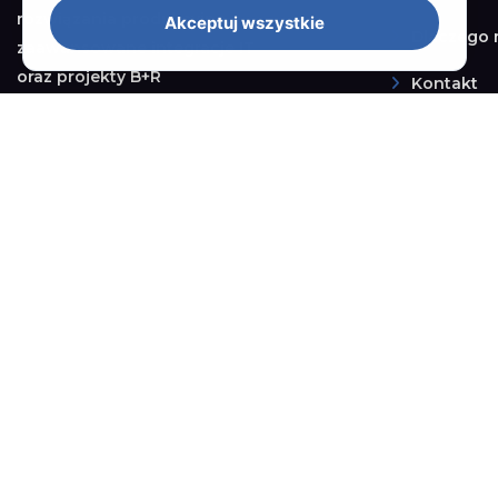
rozwiązania produkcyjne,
Akceptuj wszystkie
Dlaczego 
zaawansowane integracje IT
oraz projekty B+R
Kontakt
Oferta
Systemy E
Badania i 
Produkcja
Partner:
Integracj
Rozwiąza
Serwis i w