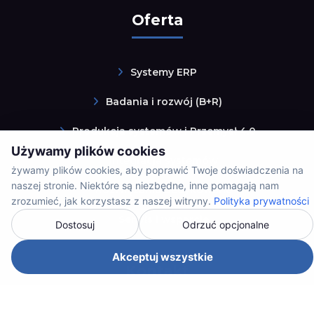
Oferta
Systemy ERP
Badania i rozwój (B+R)
Produkcja systemów i Przemysł 4.0
Używamy plików cookies
Integracja systemów
żywamy plików cookies, aby poprawić Twoje doświadczenia na
naszej stronie. Niektóre są niezbędne, inne pomagają nam
Rozwiązania dedykowane
zrozumieć, jak korzystasz z naszej witryny.
Polityka prywatności
Serwis i wsparcie
Dostosuj
Odrzuć opcjonalne
Akceptuj wszystkie
Kontakt